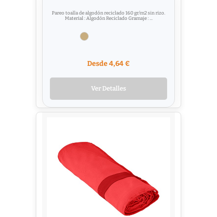
Pareo toalla de algodón reciclado 160 gr/m2 sin rizo.
Material : Algodón Reciclado Gramaje : ...
Desde 4,64 €
Ver Detalles