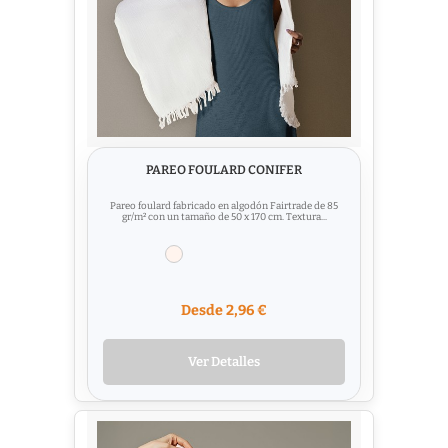
PAREO FOULARD CONIFER
Pareo foulard fabricado en algodón Fairtrade de 85
gr/m² con un tamaño de 50 x 170 cm. Textura...
Desde 2,96 €
Ver Detalles