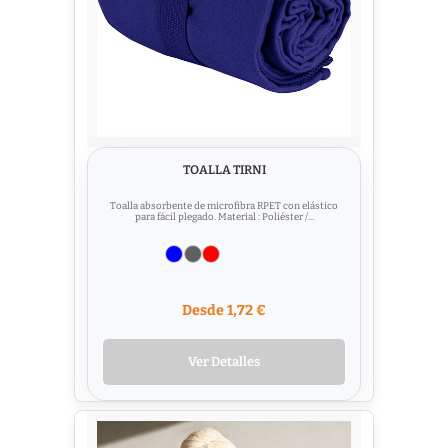
TOALLA TIRNI
Toalla absorbente de microfibra RPET con elástico
para fácil plegado. Material : Poliéster /...
Desde 1,72 €
Ver Detalles