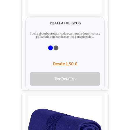
TOALLA HIBISCOS
Toalla absorbente fabricada con mezcla de poliester y
poliamida,con banda elastica para plegado ...
Desde 1,50 €
Ver Detalles