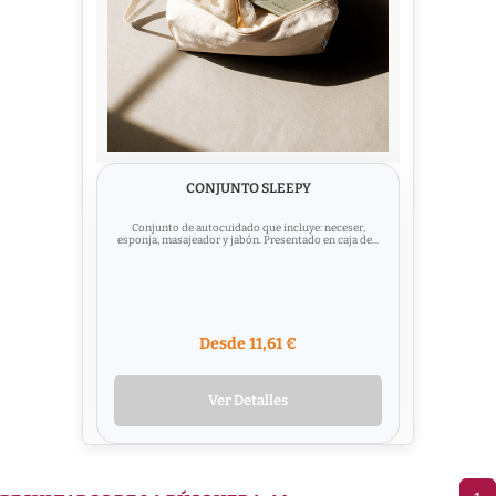
CONJUNTO SLEEPY
Conjunto de autocuidado que incluye: neceser,
esponja, masajeador y jabón. Presentado en caja de...
Desde 11,61 €
Ver Detalles