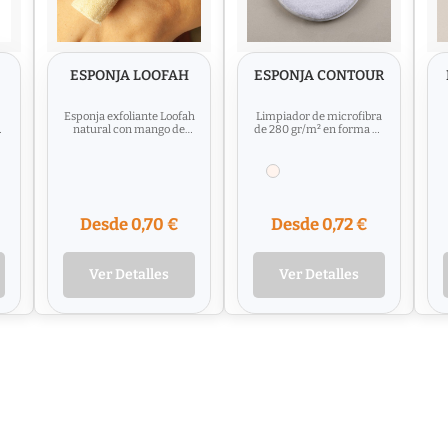
ESPONJA LOOFAH
ESPONJA CONTOUR
Esponja exfoliante Loofah
Limpiador de microfibra
n
natural con mango de
de 280 gr/m² en forma de
madera plano para fácil
disco para el cuidado y
bam
agarre y cuerda
limpieza facial. ...
colgante....
Desde 0,70 €
Desde 0,72 €
Ver Detalles
Ver Detalles