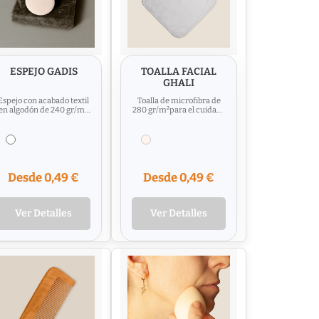
ESPEJO GADIS
TOALLA FACIAL
GHALI
Espejo con acabado textil
Toalla de microfibra de
en algodón de 240 gr/m².
280 gr/m²para el cuidado
aterial : Metal / Algodón
e higiene de la piel.
Gramaje : 240...
Incluye etiqueta para...
Desde 0,49 €
Desde 0,49 €
Ver Detalles
Ver Detalles