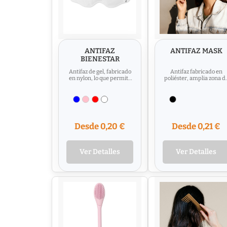
ANTIFAZ
ANTIFAZ MASK
BIENESTAR
Antifaz de gel, fabricado
Antifaz fabricado en
en nylon, lo que permite
poliéster, amplia zona d
una sensacion muy
marcaje. Material :
agradable en contacto
Poliéster
de...
Desde 0,20 €
Desde 0,21 €
Ver Detalles
Ver Detalles