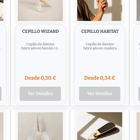
CEPILLO WIZARD
CEPILLO HABITAT
Cepillo de dientes
Cepillo de dientes
e
fabricado en bambú con
fabricado en madera
cerdas de colores y tapón
natural de bambú
M
protector presentado en
presentado en caja
caja...
individual kraft y...
Desde 0,30 €
Desde 0,34 €
Ver Detalles
Ver Detalles