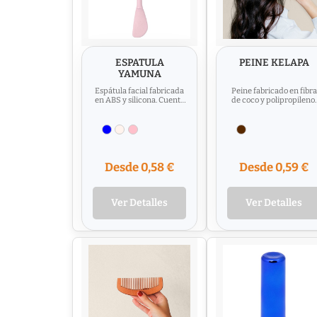
ESPATULA
PEINE KELAPA
YAMUNA
Espátula facial fabricada
Peine fabricado en fibra
en ABS y silicona. Cuenta
de coco y polipropileno.
con cepillo facial con
Material : Fibra de coco /
suaves púas de...
Polipropileno
Desde 0,58 €
Desde 0,59 €
Ver Detalles
Ver Detalles