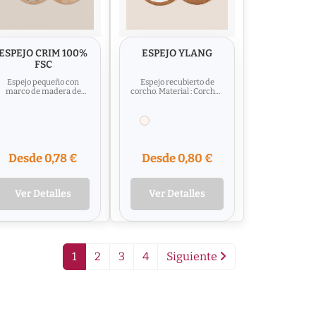
ESPEJO CRIM 100%
ESPEJO YLANG
FSC
Espejo pequeño con
Espejo recubierto de
marco de madera de
corcho. Material : Corcho /
bú. Material : Bambú /
Cristal
Cristal
Desde 0,78 €
Desde 0,80 €
Ver Detalles
Ver Detalles
1
2
3
4
Siguiente