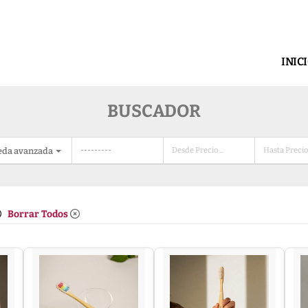
INIC
BUSCADOR
eda avanzada
Borrar Todos