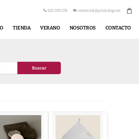
625 059 276
comercial@printulogo.es
IO
TIENDA
VERANO
NOSOTROS
CONTACTO
Buscar