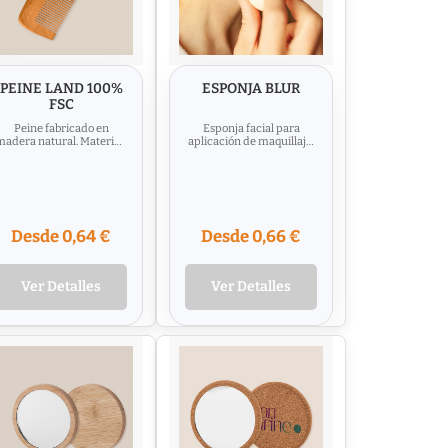
PEINE LAND 100%
ESPONJA BLUR
FSC
Peine fabricado en
Esponja facial para
adera natural. Material :
aplicación de maquillaje.
Madera de Loto
Material : Esponja / PE
Desde 0,64 €
Desde 0,66 €
Ver Detalles
Ver Detalles