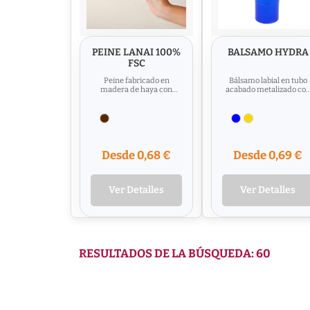
PEINE LANAI 100%
BALSAMO HYDRA
FSC
Peine fabricado en
Bálsamo labial en tubo
madera de haya con
acabado metalizado co
certificado FSC. Material :
4,5 gramos de producto
Madera de Haya
en su interior con sabor
a...
Desde 0,68 €
Desde 0,69 €
Ver Detalles
Ver Detalles
RESULTADOS DE LA BÚSQUEDA: 60