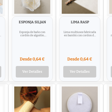
ESPONJA SILJAN
LIMA RASP
Esponja de baño con
Lima multiusos fabricada
cordón de algodón.
en bambú con cordon de
m
Material : Polietileno
algodón. Material : Bambú
/ Papel de lija
Desde 0,64 €
Desde 0,64 €
Ver Detalles
Ver Detalles