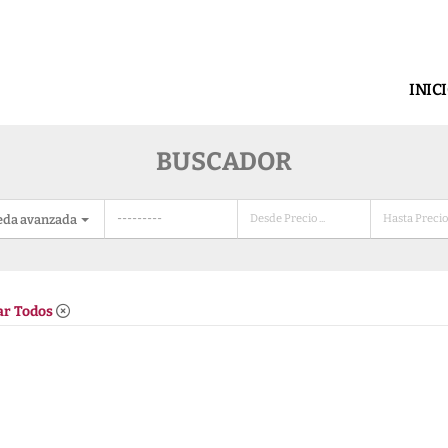
INIC
BUSCADOR
eda avanzada
ar Todos