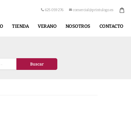
625 059 276
comercial@printulogo.es
IO
TIENDA
VERANO
NOSOTROS
CONTACTO
Buscar