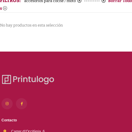
FILTROS:
Borrar Todo
accesorios para coche / moto
---------
s
No hay productos en esta selección
Contacto
Carrer d\'Occitània, 6