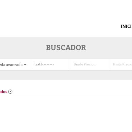
INIC
BUSCADOR
eda avanzada
odos