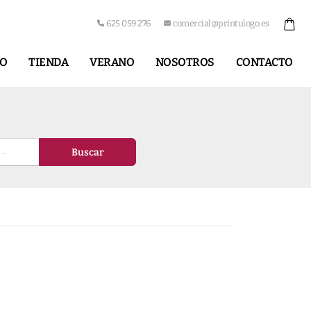
625 059 276
comercial@printulogo.es
IO
TIENDA
VERANO
NOSOTROS
CONTACTO
Buscar