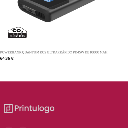
POWERBANK QUANTUM RCS ULTRARRÁPIDO PD45W DE 10.000 MAH
64,36 €