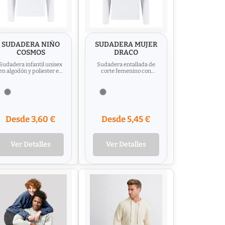
SUDADERA NIÑO
SUDADERA MUJER
COSMOS
DRACO
Sudadera infantil unisex
Sudadera entallada de
en algodón y poliester en
corte femenino con
suave felpa perchada 280
capucha forrada a tono.
g/m2. Con cuello...
Confeccionada en
algodón y...
Desde 3,60 €
Desde 5,45 €
Ver Detalles
Ver Detalles