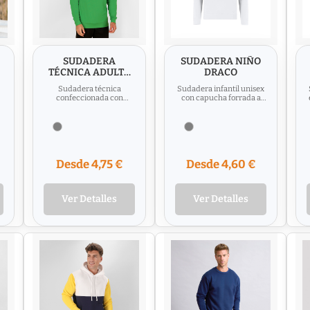
SUDADERA
SUDADERA NIÑO
TÉCNICA ADULTO
DRACO
BREWER
Sudadera técnica
Sudadera infantil unisex
confeccionada con
con capucha forrada a
interior brushed
tono. Confeccionada en
perchado que aporta
algodón y poliester en...
calidez y suavidad. Con...
Desde 4,75 €
Desde 4,60 €
Ver Detalles
Ver Detalles