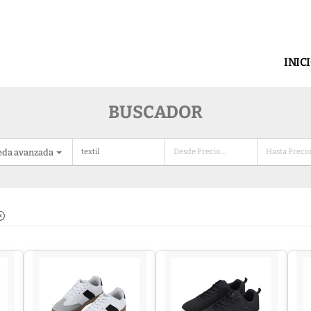
INIC
BUSCADOR
eda avanzada