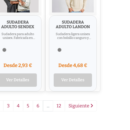
SUDADERA
SUDADERA
ADULTO SENDEX
ADULTO LANDON
Sudadera para adulto
Sudadera ligera unisex
unisex. Fabricada en
con bolsillo canguro y
combinación de
capucha forrada de
materiales algodón
punto liso, con cordones
orgánico peinado y...
a...
Desde 2,93 €
Desde 4,68 €
Ver Detalles
Ver Detalles
3
4
5
6
...
12
Siguiente