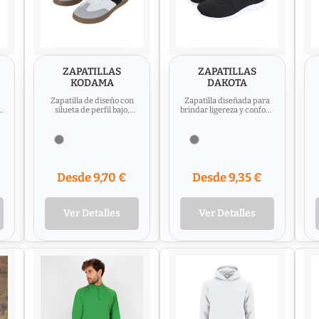
ZAPATILLAS
ZAPATILLAS
KODAMA
DAKOTA
Zapatilla de diseño con
Zapatilla diseñada para
s
silueta de perfil bajo,
brindar ligereza y conford
confeccionada con una
en el uso diario. Con una
parte superior de piel...
suela de goma...
Desde 9,70 €
Desde 9,35 €
Ver Detalles
Ver Detalles