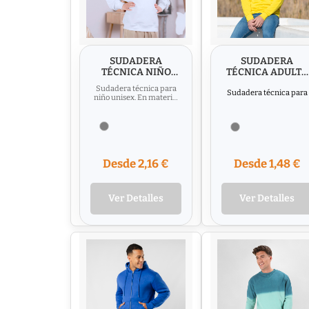
SUDADERA
SUDADERA
TÉCNICA NIÑO
TÉCNICA ADULTO
KROBY
KROBY
Sudadera técnica para
Sudadera técnica para
niño unisex. En material
100% poliéster de
adulto unisex. En
265g/m2. Disponible en
variada...
material 100% poliéster
de 265g/m2.
Desde 2,16 €
Desde 1,48 €
Ver Detalles
Ver Detalles