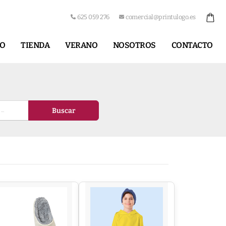
625 059 276
comercial@printulogo.es
IO
TIENDA
VERANO
NOSOTROS
CONTACTO
Buscar