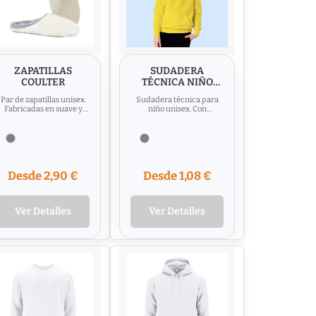
ZAPATILLAS
SUDADERA
COULTER
TÉCNICA NIÑO
THEON
Par de zapatillas unisex.
Sudadera técnica para
Fabricadas en suave y
niño unisex. Con
confortable algodón e
capucha, cintas de ajuste,
interior acolchado con...
bolsillo tapete frontal y
en...
Desde 2,90 €
Desde 1,08 €
Ver Detalles
Ver Detalles