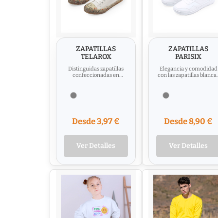
ZAPATILLAS
ZAPATILLAS
TELAROX
PARISIX
Distinguidas zapatillas
Elegancia y comodidad
confeccionadas en
con las zapatillas blanca
canvas y TPR
de poliéster. Fabricadas
transparente. Fusión de
con precisión en...
moda y confort,...
Desde 3,97 €
Desde 8,90 €
Ver Detalles
Ver Detalles