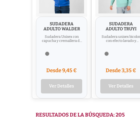
SUDADERA
SUDADERA
ADULTO WALDER
ADULTO TRUYI
Sudadera Unisex con
Sudadera unisex bicolo
capucha y cremallera de
con efecto lavado y
Algodón Orgánico y
tintado en prenda, lo qu
Poliéster Reciclado, en
hace que cada pieza sea..
suave...
Desde 9,45 €
Desde 3,35 €
Ver Detalles
Ver Detalles
RESULTADOS DE LA BÚSQUEDA: 205