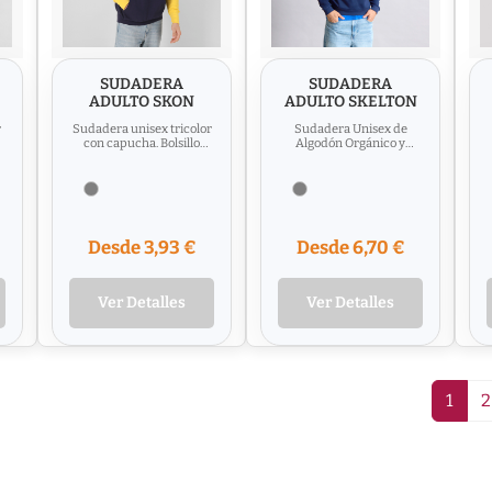
SUDADERA
SUDADERA
ADULTO SKON
ADULTO SKELTON
r
Sudadera unisex tricolor
Sudadera Unisex de
con capucha. Bolsillo
Algodón Orgánico y
e
canguro y elásticos de
Poliéster Reciclado, en
.
ancho extra para un
suave felpa perchada de
ajuste...
280 g/m2....
Desde 3,93 €
Desde 6,70 €
Ver Detalles
Ver Detalles
1
2