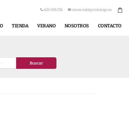
625 059 276
comercial@printulogo.es
IO
TIENDA
VERANO
NOSOTROS
CONTACTO
Buscar